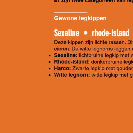
Er zijn twee categorieën van l
Gewone legkippen
Sexaline • rhode-islan
Deze kippen zijn lichte rassen. D
eieren. De witte leghorns leggen w
Sexaline:
lichtbruine legkip met w
Rhode-Island:
donkerbruine legk
Harco:
Zwarte legkip met goude
Witte leghorn:
witte legkip met g