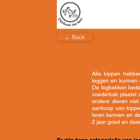
+32 475 73 73 91
+32 477 64 34 50
← Back
Alle kippen hebbe
leggen en kunnen 
De legbakken bedek
voederbak plaatst u
andere dieren nie
aankoop van kippen
leren kennen en de
2 jaar goed en daa