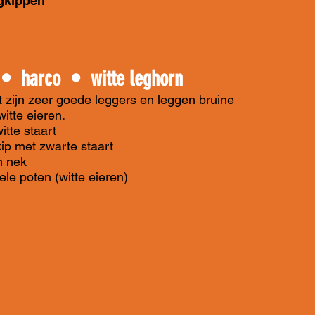
egkippen
d • harco •
witte leghorn
it zijn zeer goede leggers en leggen bruine
itte eieren.
itte staart
ip met zwarte staart
n nek
ele poten (witte eieren)