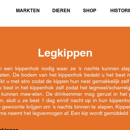
MARKTEN
DIEREN
SHOP
HISTORI
Legkippen
n een kippenhok nodig waar ze ’s nachts kunnen sla
eten. De bodem van het kippenhok bedekt u het best me
t u met stro zodat de kippen hun nest gemakkelijk ze
 best in het kippenhok zelf zodat het legmeel/scharrelg
t kunnen mee-eten. De drinkemmer mag gerust in het p
, sluit u ze best 1 dag en/of nacht op in hun kippenh
 gewoonte krijgen om ’s nachts binnen te slapen. Kipp
rna neemt het legvermogen af. Een kip wordt gemiddeld 