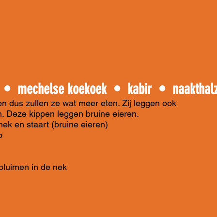
s • m
echelse koekoek • k
abir • naakthal
n dus zullen ze wat meer eten. Zij leggen ook
n. Deze kippen leggen bruine eieren.
nek en staart (bruine eieren)
p
pluimen in de nek