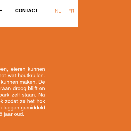
E
CONTACT
NL
FR
pen, eieren kunnen
t wat houtkrullen.
lf kunnen maken. De
raan droog blijft en
ark zelf staan. Na
ok zodat ze het hok
en leggen gemiddeld
5 jaar oud.