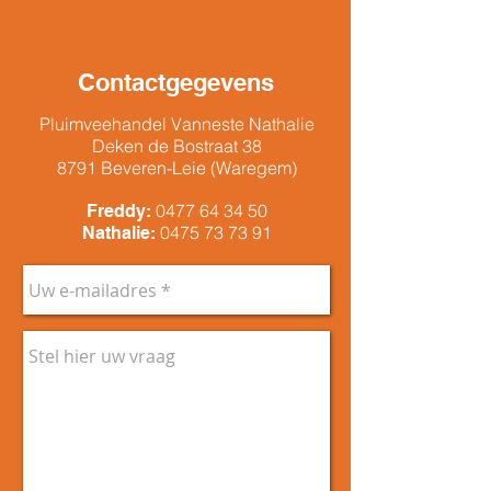
Contactgegevens
Pluimveehandel Vanneste Nathalie
Deken de Bostraat 38
8791 Beveren-Leie (Waregem)
0477 64 34 50
Freddy:
0475 73 73 91
Nathalie: