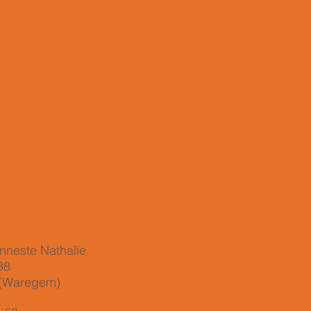
neste Nathalie
38
 (Waregem)