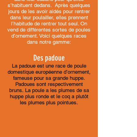
s’habituent dedans. Après quelques
jours de les avoir aidés pour rentrer
dans leur poulailler, elles prennent
l’habitude de rentrer tout seul. On
vend de différentes sortes de poules
d’ornement. Voici quelques races
dans notre gamme:
​Des padoue
La padoue est une race de poule
domestique européenne d’ornement,
fameuse pour sa grande huppe.
Padoues sont respectivement
bruns. La poule a les plumes de sa
huppe plus ronde et le coq a plutôt
les plumes plus pointues.