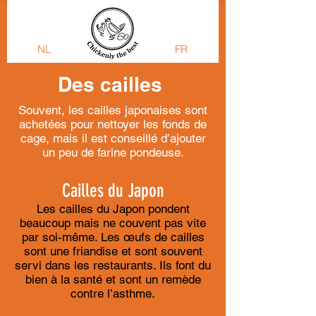
NL
FR
Des cailles
Souvent, les cailles japonaises sont
achetées pour nettoyer les fonds de
cage, mais il est conseillé d’ajouter
un peu de farine pondeuse.
Cailles du Japon
Les cailles du Japon pondent
beaucoup mais ne couvent pas vite
par soi-même. Les œufs de cailles
sont une friandise et sont souvent
servi dans les restaurants. Ils font du
bien à la santé et sont un remède
contre l’asthme.